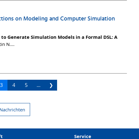
actions on Modeling and Computer Simulation
 to Generate Simulation Models in a Formal DSL: A
tin N.…
3
4
5
…
❯
 Nachrichten
ft
Service