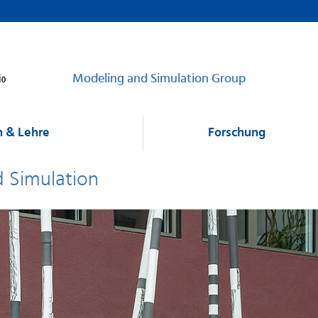
Modeling and Simulation Group
 & Lehre
Forschung
d Simulation